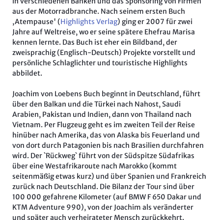
in verschiedenen Banken und das Sponsoring von Firmen
aus der Motorradbranche. Nach seinem ersten Buch
,Atempause' (
Highlights Verlag
) ging er 2007 für zwei
Jahre auf Weltreise, wo er seine spätere Ehefrau Marisa
kennen lernte. Das Buch ist eher ein Bildband, der
zweisprachig (Englisch-Deutsch) Projekte vorstellt und
persönliche Schlaglichter und touristische Highlights
abbildet.
Joachim von Loebens Buch beginnt in Deutschland, führt
über den Balkan und die Türkei nach Nahost, Saudi
Arabien, Pakistan und Indien, dann von Thailand nach
Vietnam. Per Flugzeug geht es im zweiten Teil der Reise
hinüber nach Amerika, das von Alaska bis Feuerland und
von dort durch Patagonien bis nach Brasilien durchfahren
wird. Der `Rückweg` führt von der Südspitze Südafrikas
über eine Westafrikaroute nach Marokko (kommt
seitenmäßig etwas kurz) und über Spanien und Frankreich
zurück nach Deutschland. Die Bilanz der Tour sind über
100 000 gefahrene Kilometer (auf BMW F 650 Dakar und
KTM Adventure 990), von der Joachim als veränderter
und später auch verheirateter Mensch zurückkehrt.