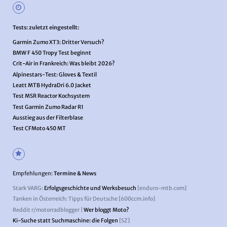
Tests: zuletzt eingestellt:
Garmin Zumo XT3: Dritter Versuch?
BMW F 450 Tropy Test beginnt
Crit-Air in Frankreich: Was bleibt 2026?
Alpinestars-Test: Gloves & Textil
Leatt MTB HydraDri 6.0 Jacket
Test MSR Reactor Kochsystem
Test Garmin Zumo Radar R1
Ausstieg aus der Filterblase
Test CFMoto 450 MT
Empfehlungen:
Termine & News
Stark VARG:
Erfolgsgeschichte und Werksbesuch
[enduro-mtb.com]
Tanken in Österreich: Tipps für Deutsche [600ccm.info]
Reddit r/motorradblogger |
Wer bloggt Moto?
Ki-Suche statt Suchmaschine: die Folgen
[SZ]