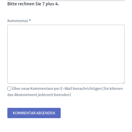
Bitte rechnen Sie 7 plus 4.
Pflichtfeld
Kommentar
*
Über neue Kommentare per E-Mail benachrichtigen (Sie können
das Abonnement jederzeit beenden)
KOMMENTAR ABSENDEN