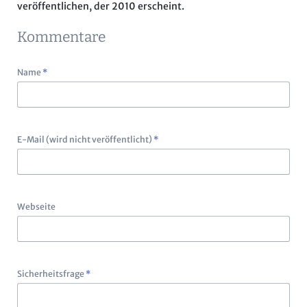
veröffentlichen, der 2010 erscheint.
Kommentare
Pflichtfeld
Name
*
Pflichtfeld
E-Mail (wird nicht veröffentlicht)
*
Webseite
Pflichtfeld
Sicherheitsfrage
*