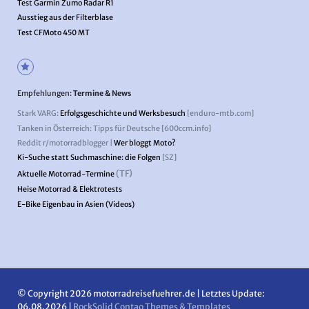
Test Garmin Zumo Radar R1
Ausstieg aus der Filterblase
Test CFMoto 450 MT
Empfehlungen:
Termine & News
Stark VARG:
Erfolgsgeschichte und Werksbesuch
[enduro-mtb.com]
Tanken in Österreich: Tipps für Deutsche [600ccm.info]
Reddit r/motorradblogger |
Wer bloggt Moto?
Ki-Suche statt Suchmaschine: die Folgen
[SZ]
(TF)
Aktuelle Motorrad-Termine
Heise Motorrad & Elektrotests
E-Bike Eigenbau in Asien (Videos)
© Copyright 2026 motorradreisefuehrer.de | Letztes Update:
06.08.2026 |
RockSolid Contao Themes & Templates