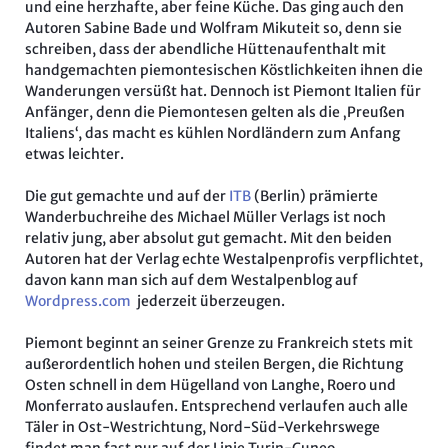
und eine herzhafte, aber feine Küche. Das ging auch den
Autoren Sabine Bade und Wolfram Mikuteit so, denn sie
schreiben, dass der abendliche Hüttenaufenthalt mit
handgemachten piemontesischen Köstlichkeiten ihnen die
Wanderungen versüßt hat. Dennoch ist Piemont Italien für
Anfänger, denn die Piemontesen gelten als die ‚Preußen
Italiens‘, das macht es kühlen Nordländern zum Anfang
etwas leichter.
Die gut gemachte und auf der
ITB
(Berlin) prämierte
Wanderbuchreihe des Michael Müller Verlags ist noch
relativ jung, aber absolut gut gemacht. Mit den beiden
Autoren hat der Verlag echte Westalpenprofis verpflichtet,
davon kann man sich auf dem Westalpenblog auf
Wordpress.com
jederzeit überzeugen.
Piemont beginnt an seiner Grenze zu Frankreich stets mit
außerordentlich hohen und steilen Bergen, die Richtung
Osten schnell in dem Hügelland von Langhe, Roero und
Monferrato auslaufen. Entsprechend verlaufen auch alle
Täler in Ost-Westrichtung, Nord-Süd-Verkehrswege
findet man fast nur auf der Linie Turin-Cuneo.