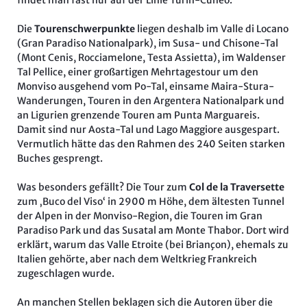
Die
Tourenschwerpunkte
liegen deshalb im Valle di Locano
(Gran Paradiso Nationalpark), im Susa- und Chisone-Tal
(Mont Cenis, Rocciamelone, Testa Assietta), im Waldenser
Tal Pellice, einer großartigen Mehrtagestour um den
Monviso ausgehend vom Po-Tal, einsame Maira-Stura-
Wanderungen, Touren in den Argentera Nationalpark und
an Ligurien grenzende Touren am Punta Marguareis.
Damit sind nur Aosta-Tal und Lago Maggiore ausgespart.
Vermutlich hätte das den Rahmen des 240 Seiten starken
Buches gesprengt.
Was besonders gefällt? Die Tour zum
Col de la Traversette
zum ‚Buco del Viso‘ in 2900 m Höhe, dem ältesten Tunnel
der Alpen in der Monviso-Region, die Touren im Gran
Paradiso Park und das Susatal am Monte Thabor. Dort wird
erklärt, warum das Valle Etroite (bei Briançon), ehemals zu
Italien gehörte, aber nach dem Weltkrieg Frankreich
zugeschlagen wurde.
An manchen Stellen beklagen sich die Autoren über die