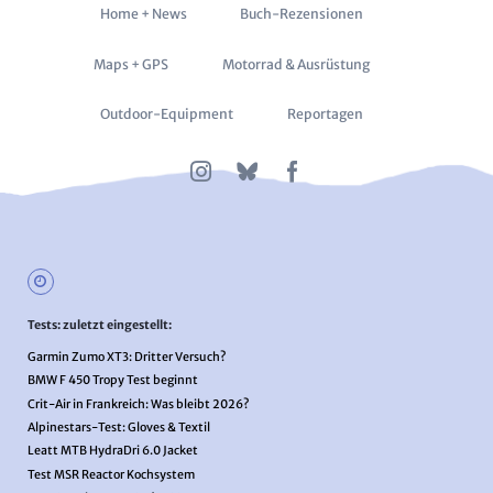
Navigation
Home + News
Buch-Rezensionen
überspringen
Maps + GPS
Motorrad & Ausrüstung
Outdoor-Equipment
Reportagen
Tests: zuletzt eingestellt:
Garmin Zumo XT3: Dritter Versuch?
BMW F 450 Tropy Test beginnt
Crit-Air in Frankreich: Was bleibt 2026?
Alpinestars-Test: Gloves & Textil
Leatt MTB HydraDri 6.0 Jacket
Test MSR Reactor Kochsystem