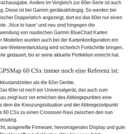
„Auf
rachausgabe. Anders im Vergleich zur 60er-Serie ist auch
Garmin Zumo 660 Tes
g. Diese ist bei Garmin geräteabhängig. So werden bei
Inte
TomTom Rider 2013
ischer Doppelstrich angezeigt, dort wo das 60er nur einen
Engl
TomTom Urban Rider
ete. ‚Nice to have‘ und neu sind hingegen die
So t
Garmin Oregon 600/
erwendung von nautischen Garmin BlueChart Karten
r Modellen wurden auch bei der Kartenkonfiguration ein
TwoNav Delta von 
e-Weiterentwicklung wird sicherlich Fortschritte bringen.
Vergleich Falk Ibex 
 gedauert, bis er seine aktuelle Perfektion erreicht hat.
MyNav 500 Sport
TwoNav Aventura vo
 GPSMap 60 CSx immer noch eine Referenz ist:
Medion GoPal S 374
kkustandzeiten als die 62er Geräte.
Falk Ibex 30/40
as 60er ist noch ein Universalgerät, das auch zum
Test Garmin GPSMap 
hau zeigt kurz vor erreichen des Abbiegepunktes eine
s dem die Kreuzungssituation und der Abbiegezeitpunkt
Garmin Colorado 300,
das 60 CSx zu einen Crossover-Navi zwischen den nun
Becker Crocodile Z 1
routing.
Garmin Montana 600
ht, ausgereifte Firmware, hervorragendes Display und gute
Holux GPSport 245 D