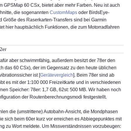
Das 
eim GPSMap 60 CSx, bietet aber mehr Farben. Neu ist auch
Praxistest Edge Expl
Moto
hnitte, die sogenannten
CustomMaps
oder BirdsEye-
Garmin Zumo XT 2020
nd Größe des Raserkarten-Transfers sind bei Garmin
Aost
Garmin GPSMAP 276 
tet hier hauptsächlich Funktionen, die zum Motorradfahren
Auto
TomTom Rider 450 P
Bre
Cruiser App und Cali
Ard
2er
Garmin Zumo 396 LMT
Das
dafür aber schwimmfähig, außerdem besitzt der 78er den
Bornemann Fahrzeug
Ligu
ch das 60 CSx), der im Gegensatz zu den heute üblichen
TomTom Vio Navigati
rationssicher ist [
Gerätevergleich
]. Beim 78er sind ab
Aost
Vergleich: Zumo 590,
gibt es mit der 1:100 000 Freizeitkarte und in verschiedenen
Besu
GPS GSM Tracker & 
nen Speicher: 78er: 1,7 GB, 62st: 500 MB. Wir haben noch
Mai
nfiguration der Routenberechnungsmodi festgestellt.
Garmin Zumo 340/3
Lom
Garmin Zumo 595 LM
hlen die (umstrittene) Autobahn-Ansicht, die Mondphasen
Piem
Garmin Zumo 590 LM
ie sich beim 60er kurz vor erreichen es Abbiegepunktes mit
Allg
Garmin Monterra Test
uzung zu Wort meldete. Um Missverständnissen vorzubeugen: