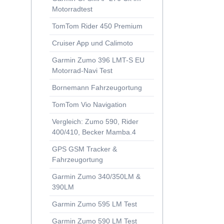
i, 's Vieh sammla!“
t
Motorradtest
rview mit dem Husqvarna Designcenter
TomTom Rider 450 Premium
ish: Interview with Husqvarna's Raffaele Zaccagnini
Cruiser App und Calimoto
estet MR!
650T
Garmin Zumo 396 LMT-S EU
CompeGPS
Motorrad-Navi Test
Cross 30 Medion Gopal S3857
Bornemann Fahrzeugortung
TomTom Vio Navigation
n CompeGPS im Test
Vergleich: Zumo 590, Rider
7
400/410, Becker Mamba.4
GPS GSM Tracker &
Fahrzeugortung
62st und 78s
 Oregon 300 und Magellan Triton 2000
Garmin Zumo 340/350LM &
390LM
00
Garmin Zumo 595 LM Test
/650T
Garmin Zumo 590 LM Test
atenlogger