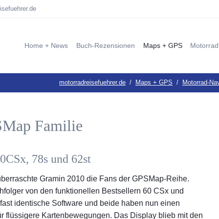
isefuehrer.de
Home + News
Buch-Rezensionen
Maps + GPS
Motorrad
blog: neustart_flut
Motorrad-Reisebücher
Motorrad-Navis und GP
Motorra
Val 
motorradreisefuehrer.de
Maps + GPS
Motorrad-Na
Garmin Zumo Z1 Rada
Alle News
Reiseführer
Motorra
Repo
Garmin Zumo XT3 | 
BMW F 800 GS BLOG
Reparaturbücher
Elektro
Tent
SMap Familie
Garmin Tread 2 im Te
BLOG: ITALIENISCHE MOTORRADWERKE
Kulinarische Reisebücher
Motorra
Repo
Garmin Instinct 3 A
über MR
Sach- und sonstige Bücher
E-MTB T
EXC
Garmin Tread 5,5 Zoll
0CSx, 78s und 62st
Bücher von Markus Golletz
Motorr
Ligu
Carpe Iter Test
Kameras
Aost
überraschte Gramin 2010 die Fans der GPSMap-Reihe.
Garmin Zumo XT2 Te
Bene
folger von den funktionellen Bestsellern 60 CSx und
Erfahrungsbericht: D
 fast identische Software und beide haben nun einen
Wend
r flüssigere Kartenbewegungen. Das Display blieb mit den
Garmin Instinct Sola