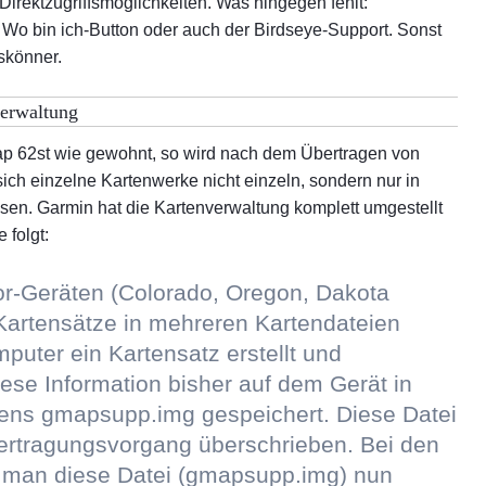
Direktzugriffsmöglichkeiten. Was hingegen fehlt:
Wo bin ich-Button oder auch der Birdseye-Support. Sonst
Vergleich: Zumo 220, 
skönner.
Outdoor- und GPS-Tele
Digitale Landkarten
erwaltung
Landkarten Rezension
62st wie gewohnt, so wird nach dem Übertragen von
ich einzelne Kartenwerke nicht einzeln, sondern nur in
ssen. Garmin hat die Kartenverwaltung komplett umgestellt
 folgt:
r-Geräten (Colorado, Oregon, Dakota
artensätze in mehreren Kartendateien
uter ein Kartensatz erstellt und
iese Information bisher auf dem Gerät in
mens gmapsupp.img gespeichert. Diese Datei
rtragungsvorgang überschrieben. Bei den
 man diese Datei (gmapsupp.img) nun