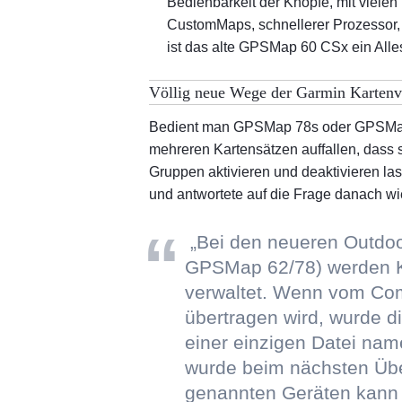
Bedienbarkeit der Knöpfe, mit vielen 
CustomMaps, schnellerer Prozessor, 
ist das alte GPSMap 60 CSx ein Alle
Völlig neue Wege der Garmin Kartenv
Bedient man GPSMap 78s oder GPSMap 
mehreren Kartensätzen auffallen, dass s
Gruppen aktivieren und deaktivieren la
und antwortete auf die Frage danach wie
„Bei den neueren Outdoo
GPSMap 62/78) werden K
verwaltet. Wenn vom Comp
übertragen wird, wurde d
einer einzigen Datei na
wurde beim nächsten Übe
genannten Geräten kann