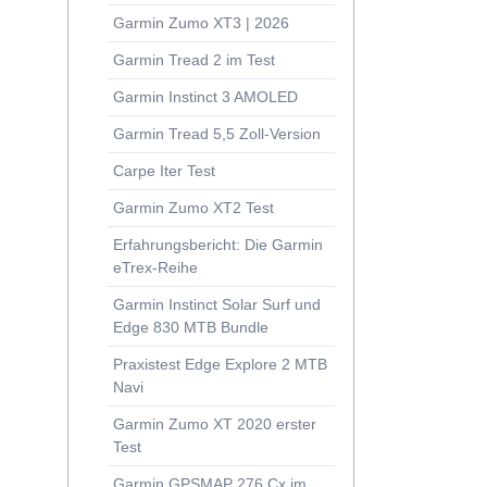
Grüne Band | Ostsee - Tschechien
Garmin Zumo XT3 | 2026
ore 2 MTB Navi
rrad-Blogger
Garmin Tread 2 im Test
 erster Test
atal: Walser und Gran Paradiso
Cx im Motorradtest
Garmin Instinct 3 AMOLED
reisezüge ab 2017 - 2025
remium
Garmin Tread 5,5 Zoll-Version
mbo
moto
Carpe Iter Test
èche Camping-Tipps
-S EU Motorrad-Navi Test
Garmin Zumo XT2 Test
 MOTORRAD im Krieg
ortung
Erfahrungsbericht: Die Garmin
rien mit Peter Fischer
on
eTrex-Reihe
atal & Gressoney
 Rider 400/410, Becker Mamba.4
Garmin Instinct Solar Surf und
ch bei Enduristan
Edge 830 MTB Bundle
Fahrzeugortung
nfranken
50LM & 390LM
Praxistest Edge Explore 2 MTB
Navi
bardei
 Test
ont & Turin
Garmin Zumo XT 2020 erster
 Test
Test
äu
 + Interview Produktmanager
Garmin GPSMAP 276 Cx im