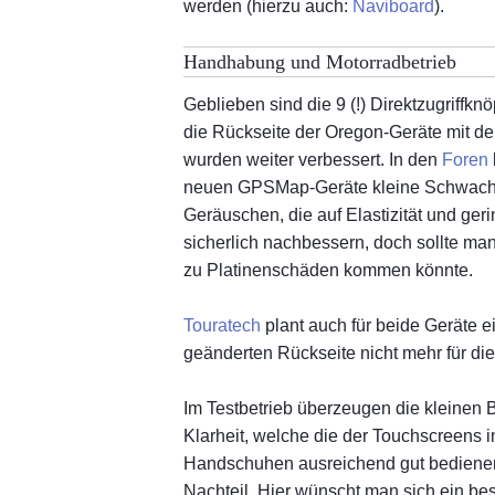
werden (hierzu auch:
Naviboard
).
Handhabung und Motorradbetrieb
Geblieben sind die 9 (!) Direktzugriffk
die Rückseite der Oregon-Geräte mit de
wurden weiter verbessert. In den
Foren
neuen GPSMap-Geräte kleine Schwachst
Geräuschen, die auf Elastizität und ge
sicherlich nachbessern, doch sollte man 
zu Platinenschäden kommen könnte.
Touratech
plant auch für beide Geräte 
geänderten Rückseite nicht mehr für di
Im Testbetrieb überzeugen die kleinen B
Klarheit, welche die der Touchscreens 
Handschuhen ausreichend gut bedienen. 
Nachteil. Hier wünscht man sich ein b