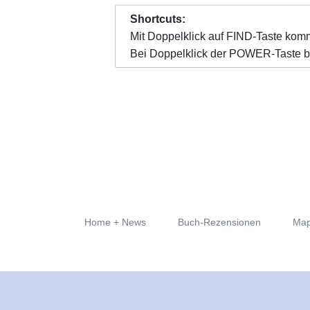
Shortcuts:
Mit Doppelklick auf FIND-Taste komm
Bei Doppelklick der POWER-Taste be
Navigation
Home + News
Buch-Rezensionen
Map
überspringen