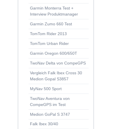
Garmin Monterra Test +
MyNav 500 Sport, Falk F 12 rd Edition
Interview Produktmanager
fone
Garmin Zumo 660 Test
TomTom Rider 2013
en
TomTom Urban Rider
Garmin Oregon 600/650T
TwoNav Delta von CompeGPS
Vergleich Falk Ibex Cross 30
Medion Gopal S3857
MyNav 500 Sport
TwoNav Aventura von
CompeGPS im Test
Medion GoPal S 3747
Falk Ibex 30/40