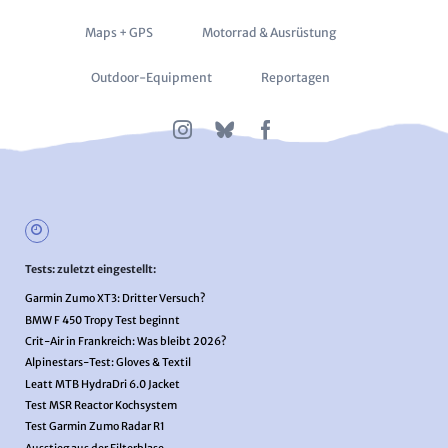
überspringen
Maps + GPS
Motorrad & Ausrüstung
Outdoor-Equipment
Reportagen
Tests: zuletzt eingestellt:
Garmin Zumo XT3: Dritter Versuch?
BMW F 450 Tropy Test beginnt
Crit-Air in Frankreich: Was bleibt 2026?
Alpinestars-Test: Gloves & Textil
Leatt MTB HydraDri 6.0 Jacket
Test MSR Reactor Kochsystem
Test Garmin Zumo Radar R1
Ausstieg aus der Filterblase