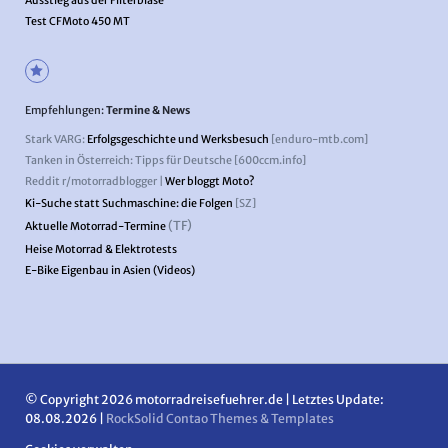
Test CFMoto 450 MT
Empfehlungen:
Termine & News
Stark VARG:
Erfolgsgeschichte und Werksbesuch
[enduro-mtb.com]
Tanken in Österreich: Tipps für Deutsche [600ccm.info]
Reddit r/motorradblogger |
Wer bloggt Moto?
Ki-Suche statt Suchmaschine: die Folgen
[SZ]
(TF)
Aktuelle Motorrad-Termine
Heise Motorrad & Elektrotests
E-Bike Eigenbau in Asien (Videos)
© Copyright 2026 motorradreisefuehrer.de | Letztes Update:
08.08.2026 |
RockSolid Contao Themes & Templates