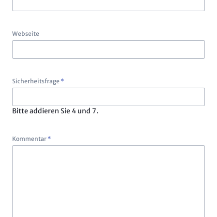
Webseite
Pflichtfeld
Sicherheitsfrage
*
Bitte addieren Sie 4 und 7.
Pflichtfeld
Kommentar
*