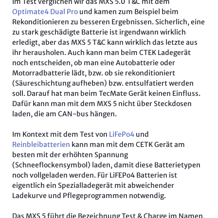
Im Test verglichen wir das MXS 5.0 T&C mit dem
Optimate4 Dual Pro
und kamen zum Beispiel beim
Rekonditionieren zu besseren Ergebnissen. Sicherlich, eine
zu stark geschädigte Batterie ist irgendwann wirklich
erledigt, aber das MXS 5 T&C kann wirklich das letzte aus
ihr herausholen. Auch kann man beim CTEK Ladegerät
noch entscheiden, ob man eine Autobatterie oder
Motorradbatterie lädt, bzw. ob sie rekonditioniert
(Säureschichtung aufheben) bzw. entsulfatiert werden
soll. Darauf hat man beim TecMate Gerät keinen Einfluss.
Dafür kann man mit dem MXS 5 nicht über Steckdosen
laden, die am CAN-bus hängen.
Im Kontext mit dem Test von
LiFePo4
und
Reinbleibatterien
kann man mit dem CETK Gerät am
besten mit der erhöhten Spannung
(Schneeflockensymbol) laden, damit diese Batterietypen
noch vollgeladen werden. Für LiFEPo4 Batterien ist
eigentlich ein Spezialladegerät mit abweichender
Ladekurve und Pflegeprogrammen notwendig.
Das MXS 5 führt die Bezeichnung Test & Charge im Namen,