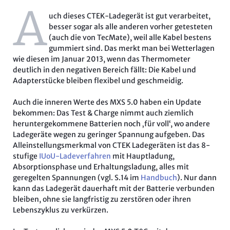
A
uch dieses CTEK-Ladegerät ist gut verarbeitet,
besser sogar als alle anderen vorher getesteten
(auch die von TecMate), weil alle Kabel bestens
gummiert sind. Das merkt man bei Wetterlagen
wie diesen im Januar 2013, wenn das Thermometer
deutlich in den negativen Bereich fällt: Die Kabel und
Adapterstücke bleiben flexibel und geschmeidig.
Auch die inneren Werte des MXS 5.0 haben ein Update
bekommen: Das Test & Charge nimmt auch ziemlich
heruntergekommene Batterien noch ‚für voll‘, wo andere
Ladegeräte wegen zu geringer Spannung aufgeben. Das
Alleinstellungsmerkmal von CTEK Ladegeräten ist das 8-
stufige
IUoU-Ladeverfahren
mit Hauptladung,
Absorptionsphase und Erhaltungsladung, alles mit
geregelten Spannungen (vgl. S.14 im
Handbuch
). Nur dann
kann das Ladegerät dauerhaft mit der Batterie verbunden
bleiben, ohne sie langfristig zu zerstören oder ihren
Lebenszyklus zu verkürzen.