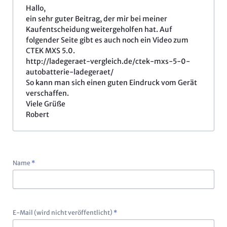
Hallo,
ein sehr guter Beitrag, der mir bei meiner
Kaufentscheidung weitergeholfen hat. Auf
folgender Seite gibt es auch noch ein Video zum
CTEK MXS 5.0.
http://ladegeraet-vergleich.de/ctek-mxs-5-0-
autobatterie-ladegeraet/
So kann man sich einen guten Eindruck vom Gerät
verschaffen.
Viele Grüße
Robert
Pflichtfeld
Name
*
Pflichtfeld
E-Mail (wird nicht veröffentlicht)
*