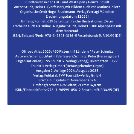
Rundtouren in den Ost- und Westalpen / Heinz E. Studt
Autor: Studt, Heinz E. (Verfasser), mit Bildern auch von Markus Golletz
Organisation(en): Hugo-Bruckmann-Verlag (Verlag) München
Erscheinungsdatum: [2025]
Umfang/Format: 639 Seiten: zahlreiche Illustrationen; 24 cm
Erscheint auch als Online-Ausgabe: Studt, Heinz E.: 300 Alpenpässe mit
dem Motorrad
ISBN/Einband/Preis: 978-3-7343-3156-5 Festeinband: EUR 39.99 (DE)
Offroad Atlas 2025
: 450 Pisten in 9 Ländern / Peter Schmitz
Autoren: Schempp, Martin (Verfasser); Schmitz, Peter (Herausgeber)
Organisation(en): TVV Touristik-Verlag (Verlag); Bikerbetten - TVV
Touristik Verlag GmbH (Herausgebendes Organ)
Ausgabe: 2. Auflage 2024, Ausgabe 2025
Verlag: Fuldatal: TVV Touristik-Verlag GmbH
Erscheinungsdatum: November 2024
Umfang/Format: 496 Seiten; 21 cm x 14,8 cm
ISBN/Einband/Preis: 978-3-96599-056-2 Broschur: EUR 34.95 (DE)