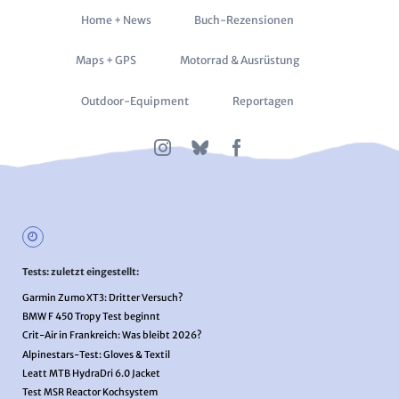
Navigation
Home + News
Buch-Rezensionen
überspringen
Maps + GPS
Motorrad & Ausrüstung
Outdoor-Equipment
Reportagen
Tests: zuletzt eingestellt:
Garmin Zumo XT3: Dritter Versuch?
BMW F 450 Tropy Test beginnt
Crit-Air in Frankreich: Was bleibt 2026?
Alpinestars-Test: Gloves & Textil
Leatt MTB HydraDri 6.0 Jacket
Test MSR Reactor Kochsystem