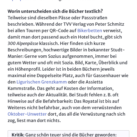
Worin unterscheiden sich die Bücher textlich?
Teilweise sind dieselben Pässe oder Passstraßen
beschrieben. Während der TVV Verlag von Peter Schmitz
bei allen Touren per QR-Code auf
Bikerbetten
verweist,
damit man dort passend auch ein Hotel bucht, gibt sich
300 Alpenpässe
klassisch. Hier finden sich kurze
Beschreibungen, hochwertige Bilder in bekannter Studt-
Manier: Gerne vom Sozius aufgenommen, immer bei
gutem Wetter und oft mit Sozia. Bild, Karte, Überblick und
ein Höhenprofil. Leider ist in beiden Büchern jeweils
maximal eine Doppelseite Platz, auch für Gassenhauer wie
den
Ligurischen Grenzkamm
oder die Assietta
Kammstraße. Das geht auf Kosten der Information,
teilweise auch der Aktualität. Bei Studt fehlen z. B. oft
Hinweise auf die Befahrbarkeit: Das Royatal ist bis auf
Weiteres nicht befahrbar, auch von dem verwüstenden
Oktober-Unwetter
dort, das all die Verwüstung nach sich
zog, liest man dort nichts.
Kritik
: Ganz schön teuer sind die Bücher geworden: