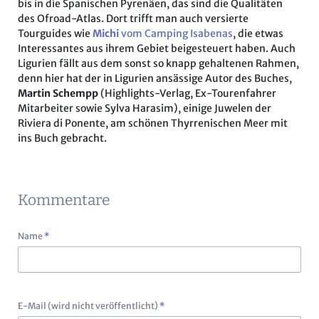
bis in die Spanischen Pyrenäen, das sind die Qualitäten
des Ofroad-Atlas. Dort trifft man auch versierte
Tourguides wie
Michi
vom Camping Isabenas
, die etwas
Interessantes aus ihrem Gebiet beigesteuert haben. Auch
Ligurien fällt aus dem sonst so knapp gehaltenen Rahmen,
denn hier hat der in Ligurien ansässige Autor des Buches,
Martin Schempp
(Highlights-Verlag, Ex-Tourenfahrer
Mitarbeiter sowie Sylva Harasim), einige Juwelen der
Riviera di Ponente, am schönen Thyrrenischen Meer mit
ins Buch gebracht.
Kommentare
Pflichtfeld
Name
*
Pflichtfeld
E-Mail (wird nicht veröffentlicht)
*