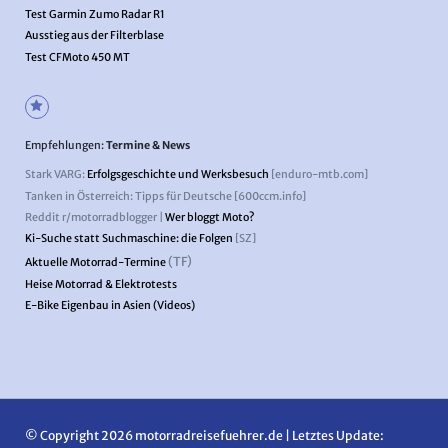
Test Garmin Zumo Radar R1
Ausstieg aus der Filterblase
Test CFMoto 450 MT
Empfehlungen:
Termine & News
Stark VARG:
Erfolgsgeschichte und Werksbesuch
[enduro-mtb.com]
Tanken in Österreich: Tipps für Deutsche [600ccm.info]
Reddit r/motorradblogger |
Wer bloggt Moto?
Ki-Suche statt Suchmaschine: die Folgen
[SZ]
(TF)
Aktuelle Motorrad-Termine
Heise Motorrad & Elektrotests
E-Bike Eigenbau in Asien (Videos)
© Copyright 2026 motorradreisefuehrer.de | Letztes Update: