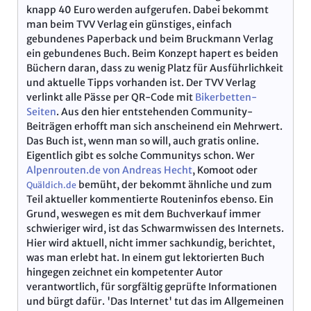
knapp 40 Euro werden aufgerufen. Dabei bekommt
man beim TVV Verlag ein günstiges, einfach
gebundenes Paperback und beim Bruckmann Verlag
ein gebundenes Buch. Beim Konzept hapert es beiden
Büchern daran, dass zu wenig Platz für Ausführlichkeit
und aktuelle Tipps vorhanden ist. Der TVV Verlag
verlinkt alle Pässe per QR-Code mit
Bikerbetten-
Seiten
. Aus den hier entstehenden Community-
Beiträgen erhofft man sich anscheinend ein Mehrwert.
Das Buch ist, wenn man so will, auch gratis online.
Eigentlich gibt es solche Communitys schon. Wer
Alpenrouten.de von Andreas Hecht
, Komoot oder
bemüht, der bekommt ähnliche und zum
Quäldich.de
Teil aktueller kommentierte Routeninfos ebenso. Ein
Grund, weswegen es mit dem Buchverkauf immer
schwieriger wird, ist das Schwarmwissen des Internets.
Hier wird aktuell, nicht immer sachkundig, berichtet,
was man erlebt hat. In einem gut lektorierten Buch
hingegen zeichnet ein kompetenter Autor
verantwortlich, für sorgfältig geprüfte Informationen
und bürgt dafür. 'Das Internet' tut das im Allgemeinen