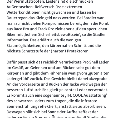
Der Wermutstropfen: Leider sind die schmucken
Außentaschen-Reißverschlüsse extremen
Wetterkonditionen nicht gewachsen und lassen bei
Dauerregen das Kleingeld nass werden. Bei Stadler war
man zu nicht vielen Kompromissen bereit, denn die Kombi
aus Race Pro und Track Pro zielt eher auf den sportlichen
Biker mit ‚hohem Sicherheitsbewußtsein‘, so die Stadler
Information. Das erklärt auch die wenigen
Staumöglichkeiten, den körpernahen Schnitt und die
höchste Schutzstufe der (harten) Protektoren.
Dafür passt sich das reichlich verarbeitete Pro Shell Leder
im Gesäß, an Gelenken und am Rücken sehr gut dem
Körper an und gibt dem Fahrer ein wenig vom ‚guten alten
Ledergefühl‘ zurück. Das Gewicht bleibt dabei akzeptabel.
An der Vorderseite und Rücken der Jacke wird wegen der
besseren Luftdurchlässigkeit gelochtes Leder verwendet.
Es kommt auch eine sogenannte ‚TFL COOL Ausstattung‘
des schwarzen Leders zum tragen, die die infrarote
Sonnenstrahlung reflektiert, anstatt sie zu absorbieren.
Deswegen hält sich bei Sonne der Aufheizeffekt der
Lederpartien in Grenzen. Übrigens empfiehlt Stadler die