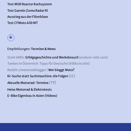
Test MSR Reactor Kochsystem
Test Garmin Zumo Radar R1
Ausstieg aus der Filterblase
Test CFMoto 450 MT
Empfehlungen:
Termine & News
Stark VARG:
Erfolgsgeschichte und Werksbesuch
[enduro-mtb.com]
Tanken in Österreich: Tipps für Deutsche [600ccm.info]
Reddit r/motorradblogger |
Wer bloggt Moto?
Ki-Suche statt Suchmaschine: die Folgen
[SZ]
(TF)
Aktuelle Motorrad-Termine
Heise Motorrad & Elektrotests
E-Bike Eigenbau in Asien (Videos)