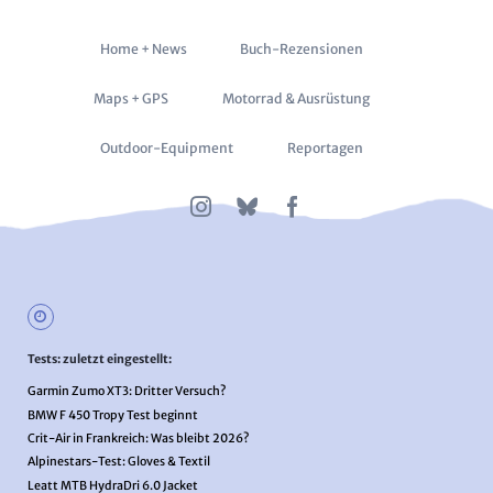
Navigation
Home + News
Buch-Rezensionen
überspringen
Maps + GPS
Motorrad & Ausrüstung
Outdoor-Equipment
Reportagen
Tests: zuletzt eingestellt:
Garmin Zumo XT3: Dritter Versuch?
BMW F 450 Tropy Test beginnt
Crit-Air in Frankreich: Was bleibt 2026?
Alpinestars-Test: Gloves & Textil
Leatt MTB HydraDri 6.0 Jacket