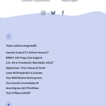
Outdoor-Equipment
Reportagen
Tests: zuletzt eingestellt:
Garmin Zumo XT3: Dritter Versuch?
BMW F 450 Tropy Test beginnt
Crit-Air in Frankreich: Was bleibt 2026?
Alpinestars-Test: Gloves & Textil
Leatt MTB HydraDri 6.0 Jacket
Test MSR Reactor Kochsystem
Test Garmin Zumo Radar R1
Ausstieg aus der Filterblase
Test CFMoto 450 MT