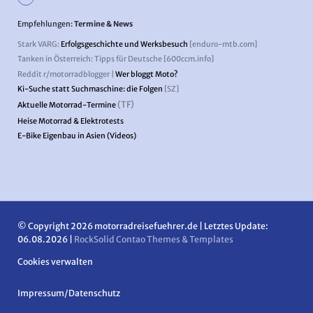
Empfehlungen:
Termine & News
Stark VARG:
Erfolgsgeschichte und Werksbesuch
[enduro-mtb.com]
Tanken in Österreich: Tipps für Deutsche [600ccm.info]
Reddit r/motorradblogger |
Wer bloggt Moto?
Ki-Suche statt Suchmaschine: die Folgen
[SZ]
(TF)
Aktuelle Motorrad-Termine
Heise Motorrad & Elektrotests
E-Bike Eigenbau in Asien (Videos)
© Copyright 2026 motorradreisefuehrer.de | Letztes Update:
06.08.2026 |
RockSolid Contao Themes & Templates
Cookies verwalten
Navigation
Impressum/Datenschutz
überspringen