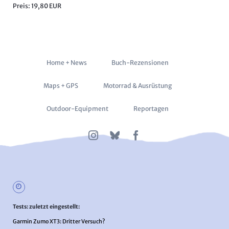
Preis: 19,80 EUR
Navigation
Home + News
Buch-Rezensionen
überspringen
Maps + GPS
Motorrad & Ausrüstung
Outdoor-Equipment
Reportagen
Tests: zuletzt eingestellt:
Garmin Zumo XT3: Dritter Versuch?