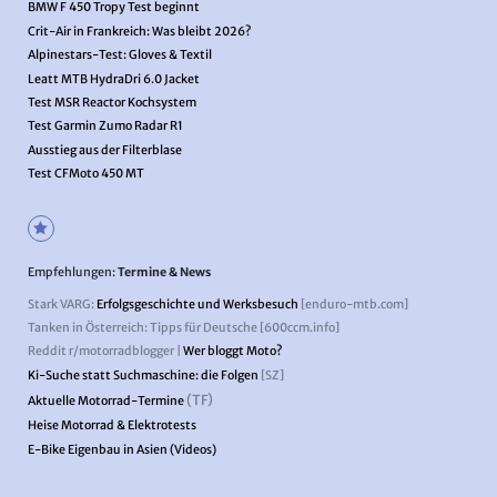
BMW F 450 Tropy Test beginnt
Crit-Air in Frankreich: Was bleibt 2026?
Alpinestars-Test: Gloves & Textil
Leatt MTB HydraDri 6.0 Jacket
Test MSR Reactor Kochsystem
Test Garmin Zumo Radar R1
Ausstieg aus der Filterblase
Test CFMoto 450 MT
Empfehlungen:
Termine & News
Stark VARG:
Erfolgsgeschichte und Werksbesuch
[enduro-mtb.com]
Tanken in Österreich: Tipps für Deutsche [600ccm.info]
Reddit r/motorradblogger |
Wer bloggt Moto?
Ki-Suche statt Suchmaschine: die Folgen
[SZ]
(TF)
Aktuelle Motorrad-Termine
Heise Motorrad & Elektrotests
E-Bike Eigenbau in Asien (Videos)