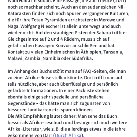
Wadi Haifa im Sudan. Eine Passage, die auch heute (2011)
noch so machbar scheint. Auch an den sudanesichen Nil-
Katarakten finden sich noch Spuren vergangener Kulturen,
die für ihre Toten Pyramiden errichteten: in Merowe und
Naga. Wolfgang Niescher ist allein unterwegs und auch
wieder nicht: Auf den staubigen Pisten der Sahara trifft er
Gleichgesinnte auf 2 und 4 Rädern, muss sich auf
gefährlichen Passagen Konvois anschließen und hat
Kontakt zu vielen Einheimischen in Äthiopien, Tansania,
Malawi, Zambia, Namibia oder Südafrika.
Im Anhang des Buchs stößt man auf FAQ-Seiten, die man
zu einer Afrika-Reise stellen könnte. Dort trifft man auf
teils nützliche, aber auch überflüssige und persönlich
gefärbte Informationen. In einer Packliste stehen
ebenfalls einige sehr spezielle und persönliche
Gegenstände - das hätte man sich zugunsten von
besseren Landkarten etc. sparen können.
Die
MR
Empfehlung lautet daher: Man sehe das Buch
besser als Afrika-Lesebuch und besorge sich noch weitere
Afrika-Literatur, wie z. B. die allerdings etwas in die Jahre
gekommene von Därr (
Durch Afrika
).