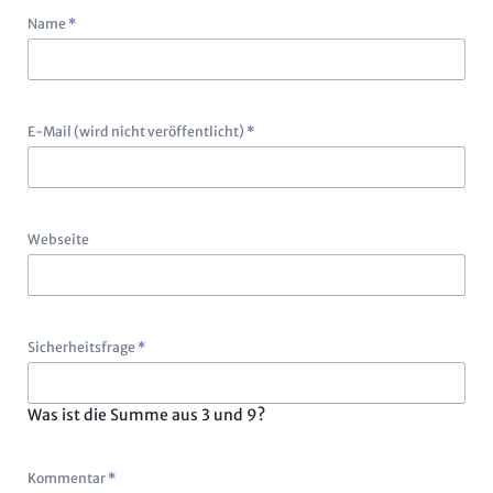
Pflichtfeld
Name
*
Pflichtfeld
E-Mail (wird nicht veröffentlicht)
*
Webseite
Pflichtfeld
Sicherheitsfrage
*
Was ist die Summe aus 3 und 9?
Pflichtfeld
Kommentar
*