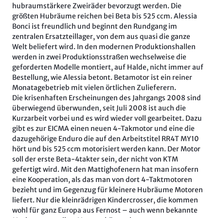
hubraumstärkere Zweiräder bevorzugt werden. Die
größten Hubräume reichen bei Beta bis 525 ccm. Alessia
Bonci ist freundlich und beginnt den Rundgang im
zentralen Ersatzteillager, von dem aus quasi die ganze
Welt beliefert wird. In den modernen Produktionshallen
werden in zwei Produktionsstraßen wechselweise die
geforderten Modelle montiert, auf Halde, nicht immer auf
Bestellung, wie Alessia betont. Betamotor ist ein reiner
Monatagebetrieb mit vielen örtlichen Zulieferern.
Die krisenhaften Erscheinungen des Jahrgangs 2008 sind
überwiegend überwunden, seit Juli 2008 ist auch die
Kurzarbeit vorbei und es wird wieder voll gearbeitet. Dazu
gibt es zur EICMA einen neuen 4-Takmotor und eine die
dazugehörige Enduro die auf den Arbeitstitel RR4T MY10
hört und bis 525 ccm motorisiert werden kann. Der Motor
soll der erste Beta-4takter sein, der nicht von KTM
gefertigt wird. Mit den Mattighofenern hat man insofern
eine Kooperation, als das man von dort 4-Taktmotoren
bezieht und im Gegenzug für kleinere Hubräume Motoren
liefert. Nur die kleinrädrigen Kindercrosser, die kommen
wohl für ganz Europa aus Fernost – auch wenn bekannte