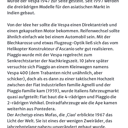
wurde der Vespa 1947 zur Seite gestellt. Seit 1997 werden
die dreirädrigen Modelle für den asiatischen Markt in
Indien gebaut.
Von der Idee her sollte die Vespa einen Direktantrieb und
einen gekapselten Motor bekommen. Reifenwechsel sollte
ähnlich einfach wie bei einem Automobil sein. Mit der
Blechkarosse und etwas Flugzeug-Optik ließ sich das vom
Helikopter Konstrukteur d’Ascanio sehr gut realisieren.
Piaggio wurde mit der Vespa regelrecht zum
Senkrechtstarter der Nachkriegszeit. 10 Jahre später
versuchte sich Piaggio an einem Kleinwagen namens
Vespa 400 (dem Trabanten nicht unähnlich, aber
schicker), doch als es dann zu einer taktischen Hochzeit
zwischen der Fiat Industriellen Familie Agnelli und der
Piaggio Familie kam (1959), wurde Italiens Fahrzeugmarkt
quasi aufgeteilt: Fiat baut die 4-rädrigen und Piaggio die
2-rädrigen Vehikel. Dreiradfahrzeuge wie die Ape kamen
weiterhin aus Pontedera.
Der Archetyp eines Mofas, die ‚Ciao‘ erblickte 1967 das
Licht der Welt. Sie ist eines der wenigen Zweiräder, das
jahrzehntelang nahezu unverändert gebaut wurde.