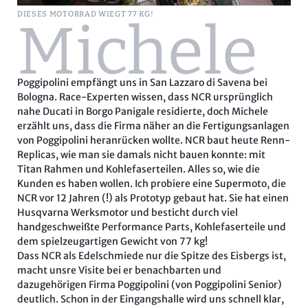
DIESES MOTORRAD WIEGT 77 KG!
Michele
Poggipolini
empfängt uns in San Lazzaro di Savena bei
Bologna. Race-Experten wissen, dass NCR ursprünglich
nahe Ducati in Borgo Panigale residierte, doch Michele
erzählt uns, dass die Firma näher an die Fertigungsanlagen
von Poggipolini heranrücken wollte. NCR baut heute Renn-
Replicas, wie man sie damals nicht bauen konnte: mit
Titan Rahmen und Kohlefaserteilen. Alles so, wie die
Kunden es haben wollen. Ich probiere eine Supermoto, die
NCR vor 12 Jahren (!) als Prototyp gebaut hat. Sie hat einen
Husqvarna Werksmotor und besticht durch viel
handgeschweißte Performance Parts, Kohlefaserteile und
dem spielzeugartigen Gewicht von 77 kg!
Dass NCR als Edelschmiede nur die Spitze des Eisbergs ist,
macht unsre Visite bei er benachbarten und
dazugehörigen Firma Poggipolini (von Poggipolini Senior)
deutlich. Schon in der Eingangshalle wird uns schnell klar,