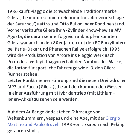
1986 kauft Piaggio die schwächelnde Traditionsmarke
Gilera, die immer schon für Rennmotorräder vom Schlage
der Saturno, Quattro und Otto Bulloni oder Rondine stand.
Vorher verkaufte Gilera ihr 4-Zylinder Know-how an MV
Agusta, die daran sehr erfolgreich anknüpfen konnten.
Gilera war auch in den 80er Jahren mit den RC Einzylindern
bei Paris-Dakar und Pharaonen Rallye erfolgreich. 1993
wird die Produktion von Arcore ins Piaggio Werk nach
Pontedera verlegt. Piaggio erhält den Nimbus der Marke,
die fortan für sportliche Fahrzeuge wie z. B. den Gilera
Runner stehen.
Letzter Punkt meiner Führung sind die neuen Dreiradroller
MP3 und Fuoco (Gilera), die auf den kommenden Messen
in einer Ausführung mit Hybridantrieb (mit Lithium-
Ionen-Akku) zu sehen sein werden.
Auf dem Außengelände stehen Fahrzeuge von
Weltenbummlern, Vespas und eine Ape, mit der
Giorgio
Martino und Paolo Brovelli
1998 von Lissabon nach Peking
gefahren sind …