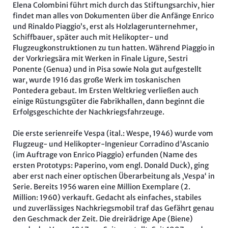
Elena Colombini führt mich durch das Stiftungsarchiv, hier
findet man alles von Dokumenten über die Anfänge Enrico
und Rinaldo Piaggio’s, erst als Holzlagerunternehmer,
Schiffbauer, später auch mit Helikopter- und
Flugzeugkonstruktionen zu tun hatten. Während Piaggio in
der Vorkriegsära mit Werken in Finale Ligure, Sestri
Ponente (Genua) und in Pisa sowie Nola gut aufgestellt
war, wurde 1916 das große Werk im toskanischen
Pontedera gebaut. Im Ersten Weltkrieg verließen auch
einige Rüstungsgüter die Fabrikhallen, dann beginnt die
Erfolgsgeschichte der Nachkriegsfahrzeuge.
Die erste serienreife Vespa (ital.: Wespe, 1946) wurde vom
Flugzeug- und Helikopter-Ingenieur Corradino d'Ascanio
(im Auftrage von Enrico Piaggio) erfunden (Name des
ersten Prototyps: Paperino, vom engl. Donald Duck), ging
aber erst nach einer optischen Überarbeitung als ‚Vespa‘ in
Serie. Bereits 1956 waren eine Million Exemplare (2.
Million: 1960) verkauft. Gedacht als einfaches, stabiles
und zuverlässiges Nachkriegsmobil traf das Gefährt genau
den Geschmack der Zeit. Die dreirädrige Ape (Biene)